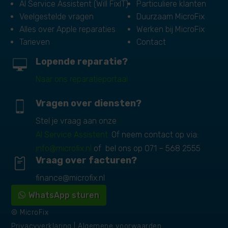
AI Service Assistent (Will FixIT)
Particuliere klanten
Veelgestelde vragen
Duurzaam MicroFix
Alles over Apple reparaties
Werken bij MicroFix
Tarieven
Contact
Lopende reparatie?
Naar ons reparatieportaal
Vragen over diensten?
Stel je vraag aan onze
AI Service Assistent.
Of neem contact op via:
info@microfix.nl
of bel ons op
071 – 568 2555
Vraag over facturen?
finance@microfix.nl
WhatsApp sturen
© MicroFix
Privacyverklaring
|
Algemene voorwaarden