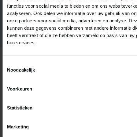
functies voor social media te bieden en om ons websiteverke
Meld vandaag je reparatie en maak een
analyseren. Ook delen we informatie over uw gebruik van on
afspraak.
onze partners voor social media, adverteren en analyse. De
kunnen deze gegevens combineren met andere informatie di
Reparatie aanmelden
heeft verstrekt of die ze hebben verzameld op basis van uw 
hun services.
Transportkosten
Toestemmingsselectie
Noodzakelijk
Apparaten bij je ophalen en terugbrengen doen we niet
zelf. Wij hebben goede afspraken gemaakt met
Voorkeuren
betrouwbare partijen voor het transport van jouw
apparaat. Bij onze werkplaats in Leiden kun je natuurlijk
Statistieken
ook altijd je apparaat zelf langsbrengen.
Voorrijkosten
Marketing
Je hebt via ons een landelijk dekkend netwerk van