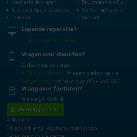
Veelgestelde vragen
Duurzaam MicroFix
Alles over Apple reparaties
Werken bij MicroFix
Tarieven
Contact
Lopende reparatie?
Naar ons reparatieportaal
Vragen over diensten?
Stel je vraag aan onze
AI Service Assistent.
Of neem contact op via:
info@microfix.nl
of bel ons op
071 – 568 2555
Vraag over facturen?
finance@microfix.nl
WhatsApp sturen
© MicroFix
Privacyverklaring
|
Algemene voorwaarden
Gerealiseerd door
Projectie