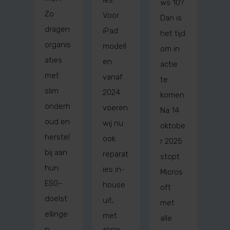
ies.
ws 10?
Zo
Voor
Dan is
dragen
iPad
het tijd
organis
modell
om in
aties
en
actie
met
vanaf
te
slim
2024
komen.
onderh
voeren
Na 14
oud en
wij nu
oktobe
herstel
ook
r 2025
bij aan
reparat
stopt
hun
ies in-
Micros
ESG-
house
oft
doelst
uit,
met
ellinge
met
alle
n: