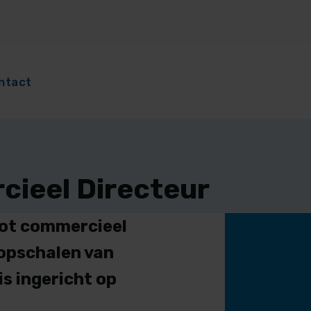
ntact
cieel Directeur
tot commercieel
 opschalen van
is ingericht op