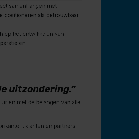
irect samenhangen met
 te positioneren als betrouwbaar,
ch op het ontwikkelen van
eparatie en
de uitzondering.”
uur en met de belangen van alle
brikanten, klanten en partners
.