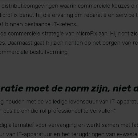
n distributieomgevingen waarin commerciële keuzes d
MicroFix benut hij die ervaring om reparatie en service
ef binnen bestaande IT-ketens.
de commerciële strategie van MicroFix aan. Hij richt zi
es. Daarnaast gaat hij zich richten op het borgen van r
ommerciële besluitvorming.
ratie moet de norm zijn, niet 
ng houden met de volledige levensduur van IT-apparat
 positie om die rol professioneel te vervullen.”
rdig alternatief voor vervanging en werkt samen met fa
ur van IT-apparatuur en het terugdringen van e-waste