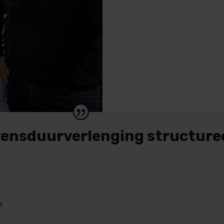
evensduurverlenging structure
x