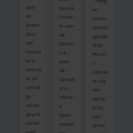
– veilig
door
Service
en
de
Provid
profes
levens
er voor
sioneel
duur
de
gerege
van
Benelu
ld bij
hardwa
x al
MicroFi
re te
jaren
x
verleng
dé
Gebruik
en en
speciali
je nog
onnodi
st in
een
ge
officiël
laptop
vervan
e
of pc
ging te
Apple
met
voorko
reparat
Windo
men.