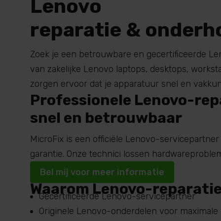
Lenovo
reparatie & onder
Zoek je een betrouwbare en gecertificeerde L
van zakelijke Lenovo laptops,
desktops
, workst
zorgen ervoor dat je apparatuur snel en vakku
Professionele Lenovo-rep
snel en betrouwbaar
MicroFix
is een officiële Lenovo-servicepartne
garantie. Onze technici lossen
hardwareproble
Bel mij voor meer informatie
Waarom Lenovo-reparatie 
Gecertificeerde Lenovo-servicepartner
Originele Lenovo-onderdelen voor maximale