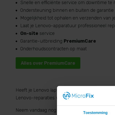
Snelle en efficiënte service om downtime te 
Ondersteuning binnen en buiten de garantie
Mogelijkheid tot ophalen en verzenden van 
Laat je Lenovo-apparatuur professioneel re
On-site
service
Garantie-uitbreiding
PremiumCare
Onderhoudscontracten op maat
Alles over PremiumCare
Heeft je Lenovo laptop, desktop of workstation
Lenovo-reparaties voor zakelijke klanten.
Neem vandaag nog contact met ons op voor een 
Toestemming