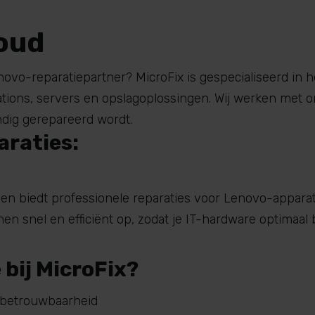
houd
enovo-reparatiepartner?
MicroFix
is gespecialiseerd in
ations, servers en opslagoplossingen. Wij werken met 
ndig gerepareerd wordt.
araties:
r en biedt professionele reparaties voor Lenovo-appar
men
snel en efficiënt op, zodat je IT-hardware optimaal b
bij MicroFix?
 betrouwbaarheid