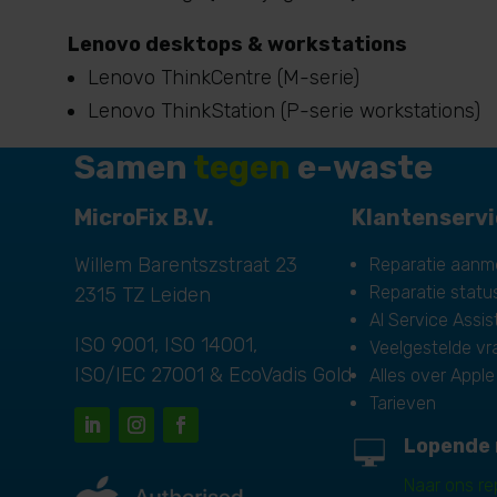
Lenovo desktops & workstations
Lenovo ThinkCentre (M-serie)
Lenovo ThinkStation (P-serie workstations)
Samen
tegen
e-waste
MicroFix B.V.
Klantenserv
Willem Barentszstraat 23
Reparatie aanm
Reparatie statu
2315 TZ Leiden
AI Service Assist
ISO 9001, ISO 14001,
Veelgestelde v
ISO/IEC 27001 & EcoVadis Gold
Alles over Apple
Tarieven
Lopende 
Naar ons re