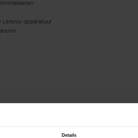
minimaliseren
je Lenovo-apparatuur
pareren
 een defect of heeft het onderhoud nodig? MicroFix bi
offerte of meer informatie.
Details