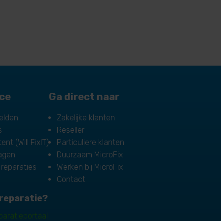
ice
Ga direct naar
elden
Zakelijke klanten
s
Reseller
ent (Will FixIT)
Particuliere klanten
ragen
Duurzaam MicroFix
 reparaties
Werken bij MicroFix
Contact
reparatie?
paratieportaal