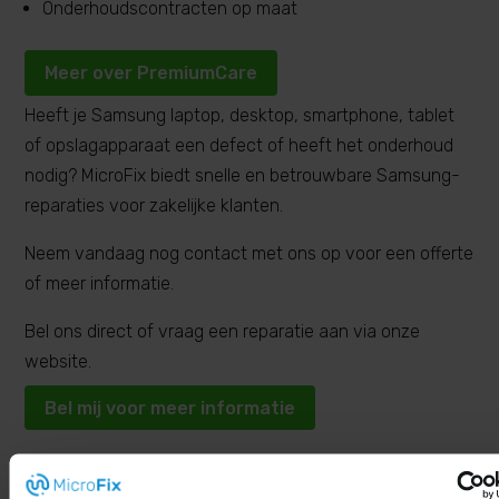
Onderhoudscontracten op maat
Meer over PremiumCare
Heeft je Samsung laptop, desktop, smartphone, tablet
of opslagapparaat een defect of heeft het onderhoud
nodig? MicroFix biedt snelle en betrouwbare Samsung-
reparaties voor zakelijke klanten.
Neem vandaag nog contact met ons op voor een offerte
of meer informatie.
Bel ons direct of vraag een reparatie aan via onze
website.
Bel mij voor meer informatie