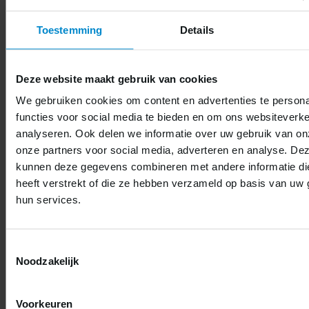
Toestemming
Details
Deze website maakt gebruik van cookies
We gebruiken cookies om content en advertenties te persona
functies voor social media te bieden en om ons websiteverke
Wij repareren de volgende
analyseren. Ook delen we informatie over uw gebruik van on
Samsung-producten
onze partners voor social media, adverteren en analyse. De
kunnen deze gegevens combineren met andere informatie di
Samsung laptops & notebooks
heeft verstrekt of die ze hebben verzameld op basis van uw 
hun services.
Samsung Galaxy Book-serie
Samsung Chromebook-serie
Toestemmingsselectie
Samsung desktops & all-in-one pc’s
Noodzakelijk
Samsung All-in-One desktops
Voorkeuren
Samsung zakelijke pc’s