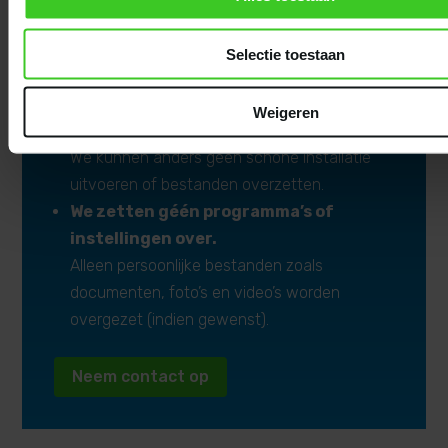
Selectie toestaan
Let op vóór je langskomt:
Je laptop moet vrij zijn van een
Weigeren
wachtwoord.
We kunnen anders geen schone installatie
uitvoeren of bestanden overzetten.
We zetten géén programma’s of
instellingen over.
Alleen persoonlijke bestanden zoals
documenten, foto’s en video’s worden
overgezet (indien gewenst).
Neem contact op