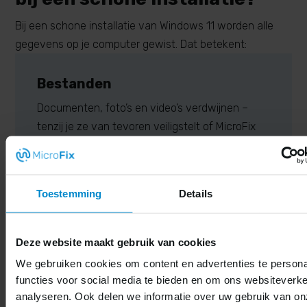
Bij een schone installatie van Windows 11 worden alle
gegevens op je computer gewist. Dat betekent:
Bestanden
Documenten, foto’s en video’s verdwijnen –
tenzij je ze van tevoren veiligstelt of MicroFix
ze voor je overzet.
Toestemming
Details
Programma’s en apps
Deze website maakt gebruik van cookies
Software zoals Microsoft Office, Outlook,
We gebruiken cookies om content en advertenties te persona
Photoshop, games of boekhoudprogramma’s
functies voor social media te bieden en om ons websiteverke
analyseren. Ook delen we informatie over uw gebruik van on
worden niet automatisch hersteld.