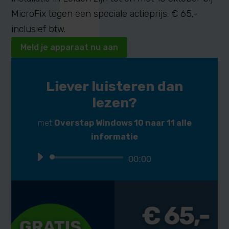
MicroFix tegen een speciale actieprijs: € 65,-
inclusief btw.
Meld je apparaat nu aan
Liever luisteren dan
lezen?
met
Overstap Windows 10 naar 11 alle
informatie
Audiospeler
00:00