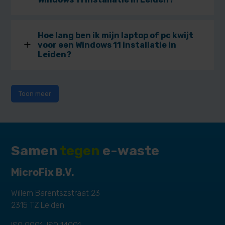
Hoe lang ben ik mijn laptop of pc kwijt
L
voor een Windows 11 installatie in
Leiden?
Toon meer
Samen
tegen
e-waste
MicroFix B.V.
Willem Barentszstraat 23
2315 TZ Leiden