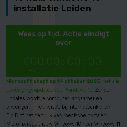
installatie Leiden
Wees op tijd. Actie eindigt
over
000
:
00
:
00
:
00
Dag
Uren
Min
Sec
Microsoft stopt op 14 oktober 2025
met alle
beveiligingsupdates voor Windows 10.
Zonder
updates wordt je computer langzamer en
onveiliger – met risico’s bij internetbankieren,
DigiD of het gebruik van medische portalen.
MicroFix regelt jouw Windows 10 naar Windows 11