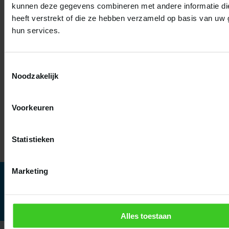
kunnen deze gegevens combineren met andere informatie di
hergebruik van IT-hardware kunnen bedrijven niet alleen
heeft verstrekt of die ze hebben verzameld op basis van uw 
voldoen aan de regelgeving, maar ook operationele
hun services.
kosten verlagen, duurzamer opereren en hun reputatie
versterken.
Toestemmingsselectie
Noodzakelijk
Wie vandaag duurzame
keuzes maakt, loopt
Voorkeuren
morgen voorop.
Statistieken
Help anderen met deze kennis, deel dit
Marketing
artikel!
Whatsapp
Linkedin
Email



Alles toestaan